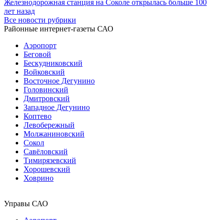
Железнодорожная станция на Соколе открылась больше 100
лет назад
Все новости рубрики
Районные интернет-газеты САО
Аэропорт
Беговой
Бескудниковский
Войковский
Восточное Дегунино
Головинский
Дмитровский
Западное Дегунино
Коптево
Левобережный
Молжаниновский
Сокол
Савёловский
Тимирязевский
Хорошевский
Ховрино
Управы САО