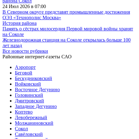
района Сокол
24 Июл 2026 в 07:00
В Северном округе представят промышленные достижения
ОЭЗ «Технополис Москва»
История района
Память о сёстрах милосердия Первой мировой войны хранят
на Соколе
Железнодорожная станция на Соколе открылась больше 100
лет назад
Все новости рубрики
Районные интернет-газеты САО
Аэропорт
Беговой
Бескудниковский
Войковский
Восточное Дегунино
Головинский
Дмитровский
Западное Дегунино
Коптево
Левобережный
Молжаниновский
Сокол
Савёловский