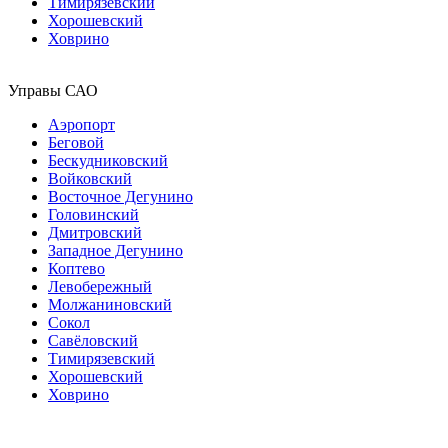
Тимирязевский
Хорошевский
Ховрино
Управы САО
Аэропорт
Беговой
Бескудниковский
Войковский
Восточное Дегунино
Головинский
Дмитровский
Западное Дегунино
Коптево
Левобережный
Молжаниновский
Сокол
Савёловский
Тимирязевский
Хорошевский
Ховрино