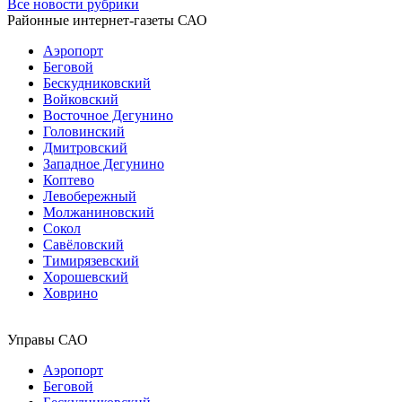
Все новости рубрики
Районные интернет-газеты САО
Аэропорт
Беговой
Бескудниковский
Войковский
Восточное Дегунино
Головинский
Дмитровский
Западное Дегунино
Коптево
Левобережный
Молжаниновский
Сокол
Савёловский
Тимирязевский
Хорошевский
Ховрино
Управы САО
Аэропорт
Беговой