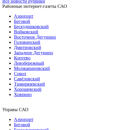
Все новости рубрики
Районные интернет-газеты САО
Аэропорт
Беговой
Бескудниковский
Войковский
Восточное Дегунино
Головинский
Дмитровский
Западное Дегунино
Коптево
Левобережный
Молжаниновский
Сокол
Савёловский
Тимирязевский
Хорошевский
Ховрино
Управы САО
Аэропорт
Беговой
Бескудниковский