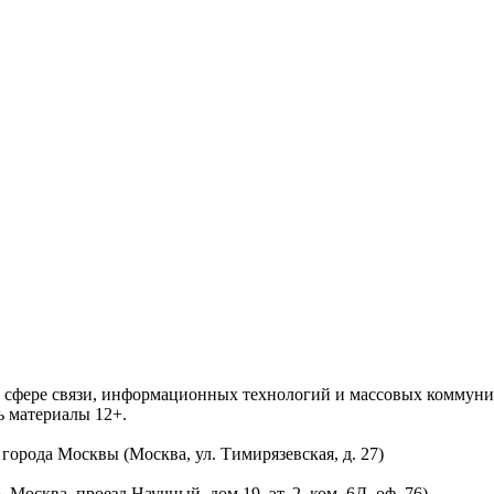
 в сфере связи, информационных технологий и массовых комму
ь материалы 12+.
орода Москвы (Москва, ул. Тимирязевская, д. 27)
осква, проезд Научный, дом 19, эт. 2, ком. 6Д, оф. 76)