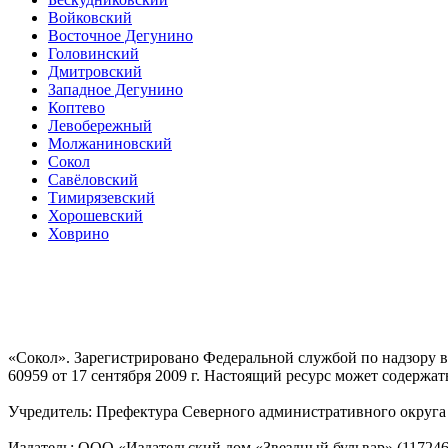
Войковский
Восточное Дегунино
Головинский
Дмитровский
Западное Дегунино
Коптево
Левобережный
Молжаниновский
Сокол
Савёловский
Тимирязевский
Хорошевский
Ховрино
«Сокол». Зарегистрировано Федеральной службой по надзору
60959 от 17 сентября 2009 г. Настоящий ресурс может содержат
Учредитель: Префектура Северного административного округа г
Издатель: ООО «Издательский дом «Звездный бульвар» (117246, М