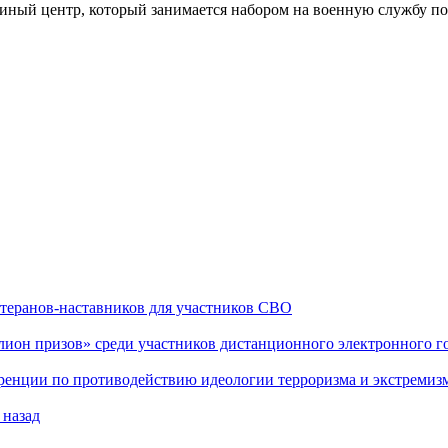
диный центр, который занимается набором на военную службу по 
теранов-наставников для участников СВО
он призов» среди участников дистанционного электронного го
еренции по противодействию идеологии терроризма и экстремиз
 назад