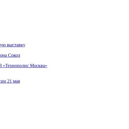
ную выставку
йона Сокол
З «Технополис Москва»
сии 21 мая