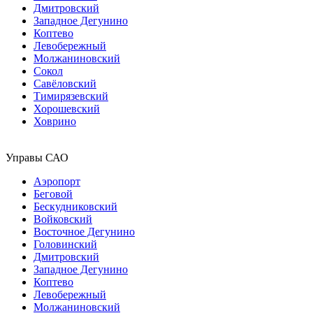
Дмитровский
Западное Дегунино
Коптево
Левобережный
Молжаниновский
Сокол
Савёловский
Тимирязевский
Хорошевский
Ховрино
Управы САО
Аэропорт
Беговой
Бескудниковский
Войковский
Восточное Дегунино
Головинский
Дмитровский
Западное Дегунино
Коптево
Левобережный
Молжаниновский