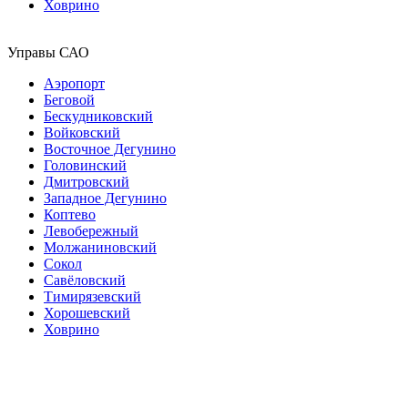
Ховрино
Управы САО
Аэропорт
Беговой
Бескудниковский
Войковский
Восточное Дегунино
Головинский
Дмитровский
Западное Дегунино
Коптево
Левобережный
Молжаниновский
Сокол
Савёловский
Тимирязевский
Хорошевский
Ховрино