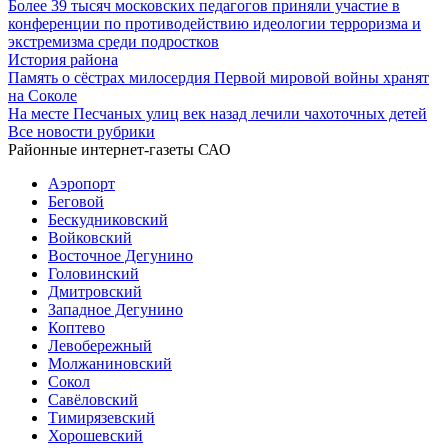
Более 39 тысяч московских педагогов приняли участие в
конференции по противодействию идеологии терроризма и
экстремизма среди подростков
История района
Память о сёстрах милосердия Первой мировой войны хранят
на Соколе
На месте Песчаных улиц век назад лечили чахоточных детей
Все новости рубрики
Районные интернет-газеты САО
Аэропорт
Беговой
Бескудниковский
Войковский
Восточное Дегунино
Головинский
Дмитровский
Западное Дегунино
Коптево
Левобережный
Молжаниновский
Сокол
Савёловский
Тимирязевский
Хорошевский