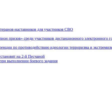
теранов-наставников для участников СВО
он призов» среди участников дистанционного электронного го
еренции по противодействию идеологии терроризма и экстремиз
становят на 2-й Песчаной
 при выполнении боевого задания