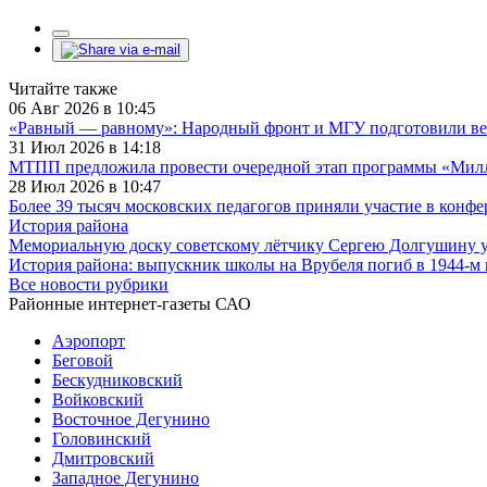
Читайте также
06 Авг 2026 в 10:45
«Равный — равному»: Народный фронт и МГУ подготовили ве
31 Июл 2026 в 14:18
МТПП предложила провести очередной этап программы «Милли
28 Июл 2026 в 10:47
Более 39 тысяч московских педагогов приняли участие в конф
История района
Мемориальную доску советскому лётчику Сергею Долгушину у
История района: выпускник школы на Врубеля погиб в 1944-м
Все новости рубрики
Районные интернет-газеты САО
Аэропорт
Беговой
Бескудниковский
Войковский
Восточное Дегунино
Головинский
Дмитровский
Западное Дегунино