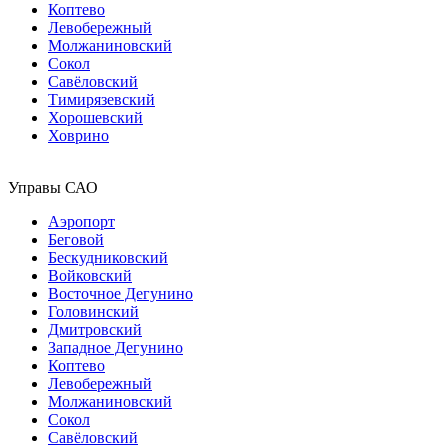
Коптево
Левобережный
Молжаниновский
Сокол
Савёловский
Тимирязевский
Хорошевский
Ховрино
Управы САО
Аэропорт
Беговой
Бескудниковский
Войковский
Восточное Дегунино
Головинский
Дмитровский
Западное Дегунино
Коптево
Левобережный
Молжаниновский
Сокол
Савёловский