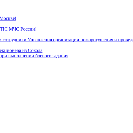
 Москве!
 ГПС МЧС России!
сотрудники Управления организации пожаротушения и проведе
екционера из Сокола
 при выполнении боевого задания