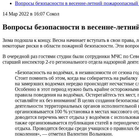
Вопросы безопасности в весенне-летний пожароопасный
14 Мар 2022 в 16:07
Сокол
Вопросы безопасности в весенне-летни
Зима подошла к концу. Весна начинает вступать в свои права, 
некоторые риски в области пожарной безопасности. Эти вопро
В очередной раз гостями студии были сотрудники МЧС по Се
старший инспектор 2-го регионального отдела надзорной деят
«Безопасность на водоёмах, в независимости от сезона го
Стоит помнить об этом, когда вы собираетесь на рыбалк
на замерзших водоемах нередко происходят несчастные сл
Особенно в этот период нужно быть крайне осторожными
правила поведения на водоёмах. Остерегайтесь тех мест,
оставляйте их без внимания! В целях создания безопасн
деятельности территориальных органов исполнительной 
организовывается 100 % установка в местах массового 
доводится перечень мест отдыха у водоёмов с использов
также организовывается публикация статей в периодиче
отдыха. Проводятся беседы среди учащихся о правилах б
поколения», — отметил Валентин Волынкин.