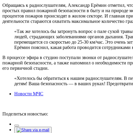
Обращаясь к радиослушателям, Александр Ерёмин отметил, что
простых правил пожарной безопасности в быту и на природе мо
процентов пожаров происходят в жилом секторе. И главная пр
деятельности стараются охватить максимальное количество гр
«Так же хотелось бы затронуть вопрос о пале сухой трав
людей, страдающих заболеваниями органов дыхания. Тра
перемещается со скоростью до 25-30 км/час. Это очень з
Ерёмин пояснил, какая работа проводится сотрудниками 
В процессе эфира в студию поступали звонки от радиослушат
пожарной безопасности, а также напомнил о необходимости п
его первичной стадии.
«Хотелось бы обратиться к нашим радиослушателям. В пер
детям! Ваша безопасность — в ваших руках! Предотврат
Новости МЧС
Поделиться новостью: