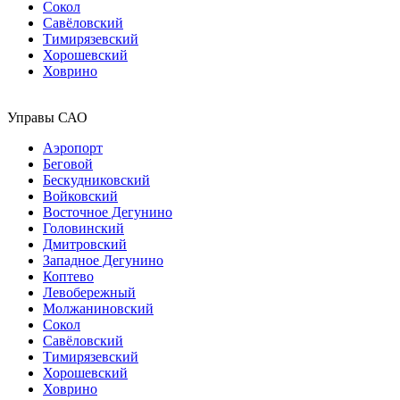
Сокол
Савёловский
Тимирязевский
Хорошевский
Ховрино
Управы САО
Аэропорт
Беговой
Бескудниковский
Войковский
Восточное Дегунино
Головинский
Дмитровский
Западное Дегунино
Коптево
Левобережный
Молжаниновский
Сокол
Савёловский
Тимирязевский
Хорошевский
Ховрино