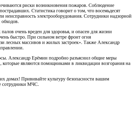
еличиваются риски возникновения пожаров. Соблюдение
острадавших. Статистика говорит о том, что восемьдесят
или неисправность электрооборудования. Сотрудники надзорной
 обходов.
палов очень вреден для здоровья, и опасен для жизни
ень быстро. При сильном ветре фронт огня
лизи лесных массивов и жилых застроек». Также Александр
аправлении.
росы. Александр Ерёмин подробно разъяснил общие меры
, которые являются помощниками в ликвидации возгорания на
воих домах! Прививайте культуру безопасности вашим
ре сотрудники МЧС.