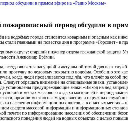
 период обсудили в прямом эфире на «Радио Москвы»
й пожароопасный период обсудили в пря
лёд на водоёмах города становится коварным и опасным как нико
сы стали главными на повестке дня в программе «Горсовет» в п
верному округу: старший инженер отдела гражданской защиты 
ельности Александр Ерёмин.
да, всегда является насущной и актуальной темой для всех служб
у или прогулку по ледовому покрытию водоёма. Особенно это ка
учаи, когда люди проваливаются под лёд, что влечёт за собой 
. Следует обращать внимание на специальные знаки, установле
 где установлены предупреждающие знаки «Выход на лед запреще
ых условий в местах массового отдыха москвичей в период зимне
власти, органов местного самоуправления и окружных служб по
отдыха населения информационных щитов, а в опасных местах –
анием средств массовой информации и информационных стендов 
ской печати по информированию населения об обеспечении безоп
езопасного поведения людей на водных объектах с целью повыш