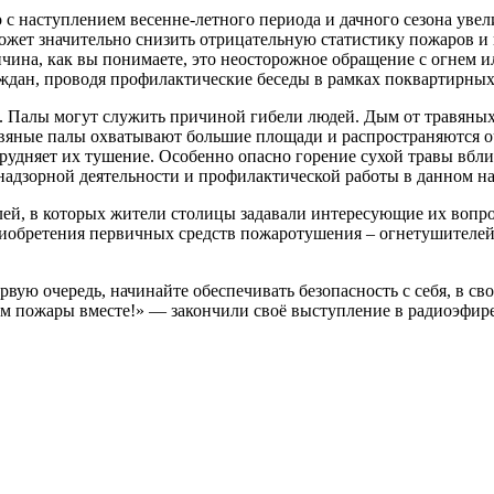
 с наступлением весенне-летного периода и дачного сезона ув
жет значительно снизить отрицательную статистику пожаров и п
ичина, как вы понимаете, это неосторожное обращение с огнем 
аждан, проводя профилактические беседы в рамках поквартирных
ы. Палы могут служить причиной гибели людей. Дым от травяных 
вяные палы охватывают большие площади и распространяются оч
атрудняет их тушение. Особенно опасно горение сухой травы вб
надзорной деятельности и профилактической работы в данном н
елей, в которых жители столицы задавали интересующие их воп
риобретения первичных средств пожаротушения – огнетушителей
вую очередь, начинайте обеспечивать безопасность с себя, в с
им пожары вместе!» — закончили своё выступление в радиоэфи