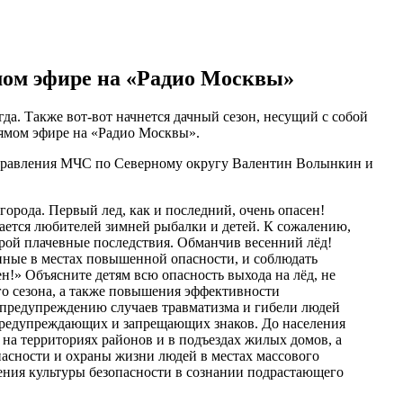
мом эфире на «Радио Москвы»
гда. Также вот-вот начнется дачный сезон, несущий с собой
рямом эфире на «Радио Москвы».
Управления МЧС по Северному округу Валентин Волынкин и
 города. Первый лед, как и последний, очень опасен!
сается любителей зимней рыбалки и детей. К сожалению,
порой плачевные последствия. Обманчив весенний лёд!
нные в местах повышенной опасности, и соблюдать
н!» Объясните детям всю опасность выхода на лёд, не
го сезона, а также повышения эффективности
 предупреждению случаев травматизма и гибели людей
 предупреждающих и запрещающих знаков. До населения
на территориях районов и в подъездах жилых домов, а
асности и охраны жизни людей в местах массового
ения культуры безопасности в сознании подрастающего