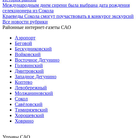
Международным днем сирени была выбрана дата рождения
селекционера из Сокола
Краеведы Сокола смогут поучаствовать в конкурсе экскурсий
Все новости рубрики
Районные интернет-газеты САО
Аэропорт
Беговой
Бескудниковский
Войковский
Восточное Дегунино
Головинский
Дмитровский
Западное Дегунино
Коптево
Левобережный
Молжаниновский
Сокол
Савёловский
Тимирязевский
Хорошевский
Ховрино
Управы САО