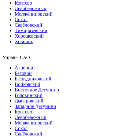
Коптево
Левобережный
Молжаниновский
Сокол
Савёловский
Тимирязевский
Хорошевский
Ховрино
Управы САО
Аэропорт
Беговой
Бескудниковский
Войковский
Восточное Дегунино
Головинский
Дмитровский
Западное Дегунино
Коптево
Левобережный
Молжаниновский
Сокол
Савёловский