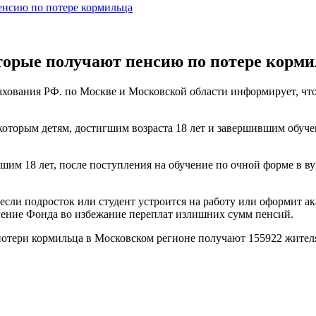
енсию по потере кормильца
торые получают пенсию по потере корм
хования РФ. по Москве и Московской области информирует, что
оторым детям, достигшим возраста 18 лет и завершившим обучени
шим 18 лет, после поступления на обучение по очной форме в в
 если подросток или студент устроится на работу или оформит а
ление Фонда во избежание переплат излишних сумм пенсий.
тери кормильца в Московском регионе получают 155922 жителя в