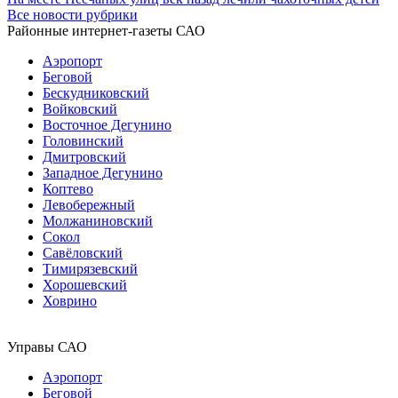
Все новости рубрики
Районные интернет-газеты САО
Аэропорт
Беговой
Бескудниковский
Войковский
Восточное Дегунино
Головинский
Дмитровский
Западное Дегунино
Коптево
Левобережный
Молжаниновский
Сокол
Савёловский
Тимирязевский
Хорошевский
Ховрино
Управы САО
Аэропорт
Беговой