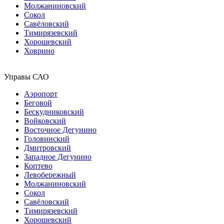
Молжаниновский
Сокол
Савёловский
Тимирязевский
Хорошевский
Ховрино
Управы САО
Аэропорт
Беговой
Бескудниковский
Войковский
Восточное Дегунино
Головинский
Дмитровский
Западное Дегунино
Коптево
Левобережный
Молжаниновский
Сокол
Савёловский
Тимирязевский
Хорошевский