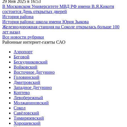
29 Янв 2025 в 16:53
В Московском Университете МВД РФ имени В.Я.Кикотя
состоится День открытых дверей
История района
История района: школа имени Юрия Зыкова
Железнодорожная станция на Соколе открылась больше 100
лет назад
Все новости рубрики
Районные интернет-газеты САО
Аэропорт
Беговой
Бескудниковский
Войковский
Восточное Дегунино
Головинский
Дмитровский
Западное Дегунино
Коптево
Левобережный
Молжаниновский
Сокол
Савёловский
Тимирязевский
Хорошевский