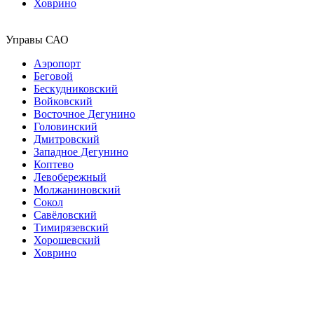
Ховрино
Управы САО
Аэропорт
Беговой
Бескудниковский
Войковский
Восточное Дегунино
Головинский
Дмитровский
Западное Дегунино
Коптево
Левобережный
Молжаниновский
Сокол
Савёловский
Тимирязевский
Хорошевский
Ховрино