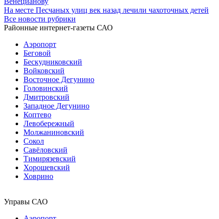
Венецианову
На месте Песчаных улиц век назад лечили чахоточных детей
Все новости рубрики
Районные интернет-газеты САО
Аэропорт
Беговой
Бескудниковский
Войковский
Восточное Дегунино
Головинский
Дмитровский
Западное Дегунино
Коптево
Левобережный
Молжаниновский
Сокол
Савёловский
Тимирязевский
Хорошевский
Ховрино
Управы САО
Аэропорт