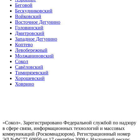
Беговой
Бескудниковский
Войковский
Восточное Дегунино
Головинский
Дмитровский
Западное Дегунино
Коптево
Левобережный
Молжаниновский
Сокол
Савёловский
Тимирязевский
Хорошевский
Ховрино
«Сокол». Зарегистрировано Федеральной службой по надзору
в сфере связи, информационных технологий и массовых
коммуникаций (Роскомнадзором). Регистрационный номер
ЭЛ №ФС77-60959 от 17 сентября 2009 г. Настоящий ресурс