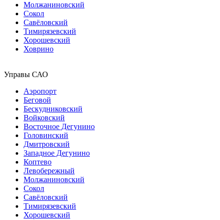
Молжаниновский
Сокол
Савёловский
Тимирязевский
Хорошевский
Ховрино
Управы САО
Аэропорт
Беговой
Бескудниковский
Войковский
Восточное Дегунино
Головинский
Дмитровский
Западное Дегунино
Коптево
Левобережный
Молжаниновский
Сокол
Савёловский
Тимирязевский
Хорошевский