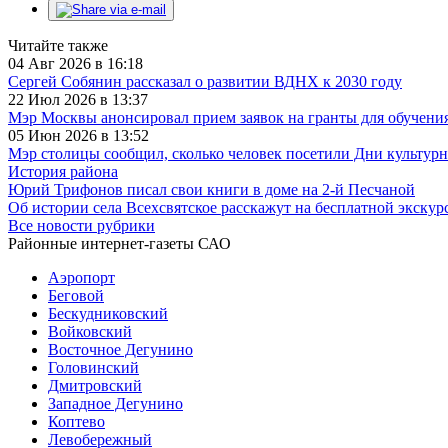
Читайте также
04 Авг 2026 в 16:18
Сергей Собянин рассказал о развитии ВДНХ к 2030 году
22 Июл 2026 в 13:37
Мэр Москвы анонсировал прием заявок на гранты для обучения
05 Июн 2026 в 13:52
Мэр столицы сообщил, сколько человек посетили Дни культурн
История района
Юрий Трифонов писал свои книги в доме на 2-й Песчаной
Об истории села Всехсвятское расскажут на бесплатной экскур
Все новости рубрики
Районные интернет-газеты САО
Аэропорт
Беговой
Бескудниковский
Войковский
Восточное Дегунино
Головинский
Дмитровский
Западное Дегунино
Коптево
Левобережный