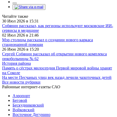
Читайте также
30 Июл 2026 в 15:31
Собянин рассказал, как регионы используют московские ИИ-
сервисы в медицине
02 Июл 2026 в 21:46
Мэр столицы рассказал о создании нового каркаса
стационарной помощи
26 Июн 2026 в 15:20
Сергей Собянин рассказал об открытии нового комплекса
онкобольницы № 62
История района
Память о сёстрах милосердия Первой мировой войны хранят
на Соколе
На месте Песчаных улиц век назад лечили чахоточных детей
Все новости рубрики
Районные интернет-газеты САО
Аэропорт
Беговой
Бескудниковский
Войковский
Восточное Дегунино