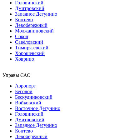
Головинский
Дмитровский
Западное Дегунино
Коптево
Левобережный
Молжаниновский
Сокол
Савёловский
Тимирязевский
Хорошевский
Ховрино
Управы САО
Аэропорт
Беговой
Бескудниковский
Войковский
Восточное Дегунино
Головинский
Дмитровский
Западное Дегунино
Коптево
Левобережный