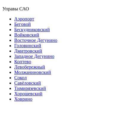
Управы САО
Аэропорт
Беговой
Бескудниковский
Войковский
Восточное Дегунино
Головинский
Дмитровский
Западное Дегунино
Коптево
Левобережный
Молжаниновский
Сокол
Савёловский
Тимирязевский
Хорошевский
Ховрино