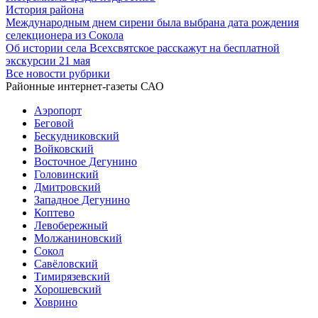
История района
Международным днем сирени была выбрана дата рождения
селекционера из Сокола
Об истории села Всехсвятское расскажут на бесплатной
экскурсии 21 мая
Все новости рубрики
Районные интернет-газеты САО
Аэропорт
Беговой
Бескудниковский
Войковский
Восточное Дегунино
Головинский
Дмитровский
Западное Дегунино
Коптево
Левобережный
Молжаниновский
Сокол
Савёловский
Тимирязевский
Хорошевский
Ховрино