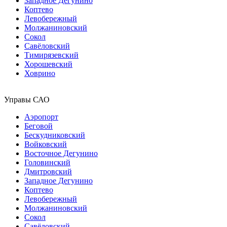
Западное Дегунино
Коптево
Левобережный
Молжаниновский
Сокол
Савёловский
Тимирязевский
Хорошевский
Ховрино
Управы САО
Аэропорт
Беговой
Бескудниковский
Войковский
Восточное Дегунино
Головинский
Дмитровский
Западное Дегунино
Коптево
Левобережный
Молжаниновский
Сокол
Савёловский