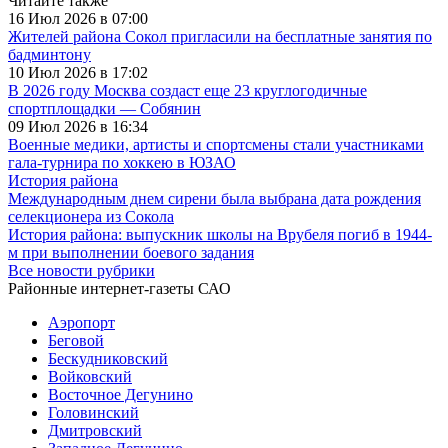
Читайте также
16 Июл 2026 в 07:00
Жителей района Сокол пригласили на бесплатные занятия по
бадминтону
10 Июл 2026 в 17:02
В 2026 году Москва создаст еще 23 круглогодичные
спортплощадки — Собянин
09 Июл 2026 в 16:34
Военные медики, артисты и спортсмены стали участниками
гала-турнира по хоккею в ЮЗАО
История района
Международным днем сирени была выбрана дата рождения
селекционера из Сокола
История района: выпускник школы на Врубеля погиб в 1944-
м при выполнении боевого задания
Все новости рубрики
Районные интернет-газеты САО
Аэропорт
Беговой
Бескудниковский
Войковский
Восточное Дегунино
Головинский
Дмитровский