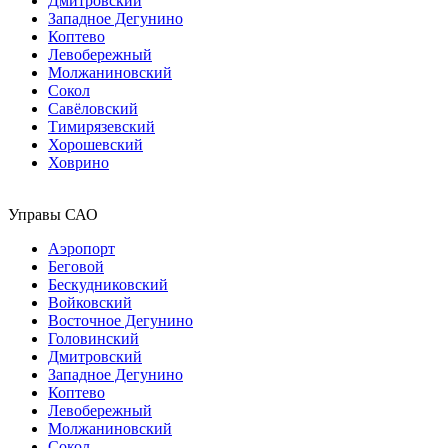
Дмитровский
Западное Дегунино
Коптево
Левобережный
Молжаниновский
Сокол
Савёловский
Тимирязевский
Хорошевский
Ховрино
Управы САО
Аэропорт
Беговой
Бескудниковский
Войковский
Восточное Дегунино
Головинский
Дмитровский
Западное Дегунино
Коптево
Левобережный
Молжаниновский
Сокол