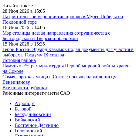
Читайте также
28 Июл 2026 в 15:05
Патриотическое мероприятие прошло в Музее Победы на
Поклонной горе
16 Июл 2026 в 14:05
Мэр столицы назвал направления сотрудничества с
Белгородской и Тверской областями
15 Июл 2026 в 15:35
Герой России Эдуард Казымов подал документы для участия в
выборах в Госдуму IX созыва
История района
Память о сёстрах милосердия Первой мировой войны хранят
на Соколе
Самая короткая улица в Соколе посвящена живописцу
Венецианову
Все новости рубрики
Районные интернет-газеты САО
Аэропорт
Беговой
Бескудниковский
Войковский
Восточное Дегунино
Головинский