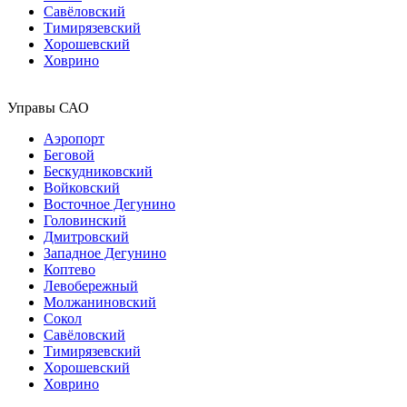
Савёловский
Тимирязевский
Хорошевский
Ховрино
Управы САО
Аэропорт
Беговой
Бескудниковский
Войковский
Восточное Дегунино
Головинский
Дмитровский
Западное Дегунино
Коптево
Левобережный
Молжаниновский
Сокол
Савёловский
Тимирязевский
Хорошевский
Ховрино