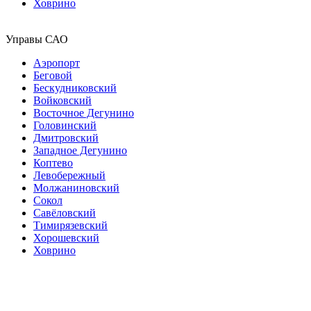
Ховрино
Управы САО
Аэропорт
Беговой
Бескудниковский
Войковский
Восточное Дегунино
Головинский
Дмитровский
Западное Дегунино
Коптево
Левобережный
Молжаниновский
Сокол
Савёловский
Тимирязевский
Хорошевский
Ховрино