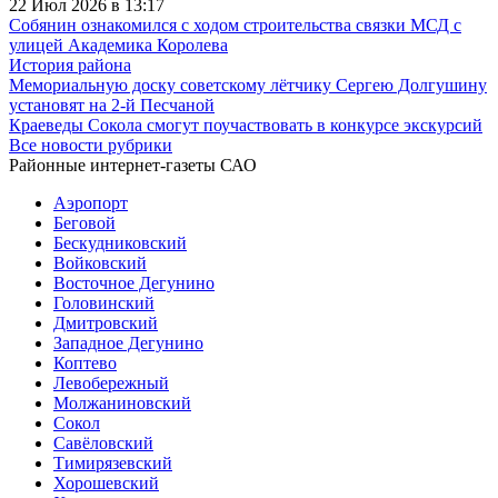
22 Июл 2026 в 13:17
Собянин ознакомился с ходом строительства связки МСД с
улицей Академика Королева
История района
Мемориальную доску советскому лётчику Сергею Долгушину
установят на 2-й Песчаной
Краеведы Сокола смогут поучаствовать в конкурсе экскурсий
Все новости рубрики
Районные интернет-газеты САО
Аэропорт
Беговой
Бескудниковский
Войковский
Восточное Дегунино
Головинский
Дмитровский
Западное Дегунино
Коптево
Левобережный
Молжаниновский
Сокол
Савёловский
Тимирязевский
Хорошевский