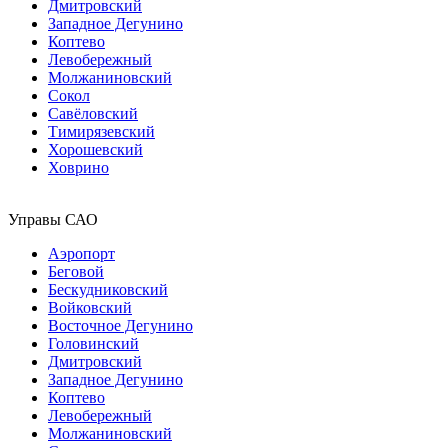
Дмитровский
Западное Дегунино
Коптево
Левобережный
Молжаниновский
Сокол
Савёловский
Тимирязевский
Хорошевский
Ховрино
Управы САО
Аэропорт
Беговой
Бескудниковский
Войковский
Восточное Дегунино
Головинский
Дмитровский
Западное Дегунино
Коптево
Левобережный
Молжаниновский