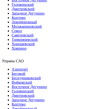
Восточное Дегунино
Головинский
Дмитровский
Западное Дегунино
Коптево
Левобережный
Молжаниновский
Сокол
Савёловский
Тимирязевский
Хорошевский
Ховрино
Управы САО
Аэропорт
Беговой
Бескудниковский
Войковский
Восточное Дегунино
Головинский
Дмитровский
Западное Дегунино
Коптево
Левобережный