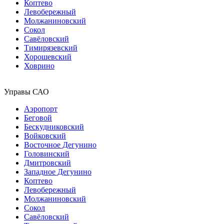
Коптево
Левобережный
Молжаниновский
Сокол
Савёловский
Тимирязевский
Хорошевский
Ховрино
Управы САО
Аэропорт
Беговой
Бескудниковский
Войковский
Восточное Дегунино
Головинский
Дмитровский
Западное Дегунино
Коптево
Левобережный
Молжаниновский
Сокол
Савёловский