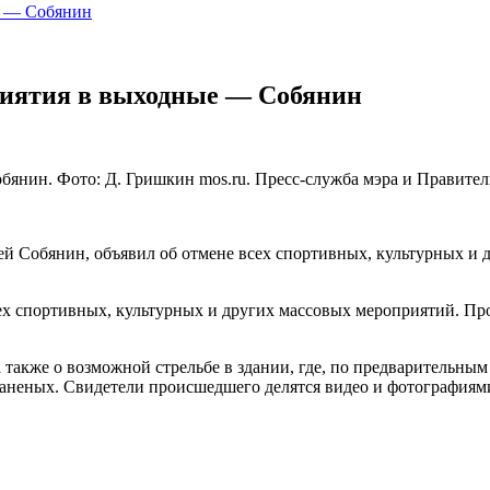
е — Собянин
риятия в выходные — Собянин
янин. Фото: Д. Гришкин mos.ru. Пресс-служба мэра и Правите
гей Собянин, объявил об отмене всех спортивных, культурных и 
ех спортивных, культурных и других массовых мероприятий. Про
а также о возможной стрельбе в здании, где, по предварительны
неных. Свидетели происшедшего делятся видео и фотографиями