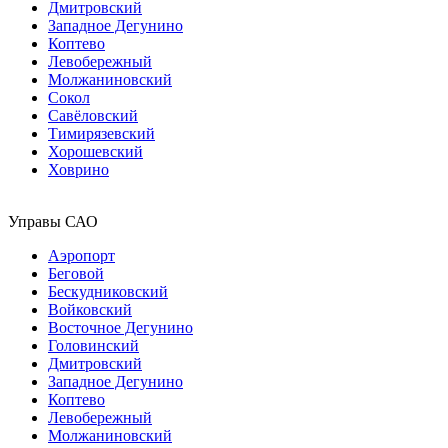
Дмитровский
Западное Дегунино
Коптево
Левобережный
Молжаниновский
Сокол
Савёловский
Тимирязевский
Хорошевский
Ховрино
Управы САО
Аэропорт
Беговой
Бескудниковский
Войковский
Восточное Дегунино
Головинский
Дмитровский
Западное Дегунино
Коптево
Левобережный
Молжаниновский