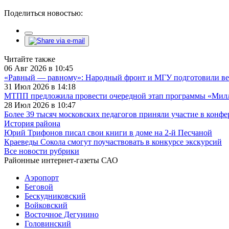
Поделиться новостью:
Читайте также
06 Авг 2026 в 10:45
«Равный — равному»: Народный фронт и МГУ подготовили ве
31 Июл 2026 в 14:18
МТПП предложила провести очередной этап программы «Милли
28 Июл 2026 в 10:47
Более 39 тысяч московских педагогов приняли участие в конф
История района
Юрий Трифонов писал свои книги в доме на 2-й Песчаной
Краеведы Сокола смогут поучаствовать в конкурсе экскурсий
Все новости рубрики
Районные интернет-газеты САО
Аэропорт
Беговой
Бескудниковский
Войковский
Восточное Дегунино
Головинский