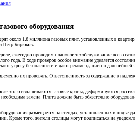
вания
газового оборудования
ерят около 1,8 миллиона газовых плит, установленных в кварти
а Петр Бирюков.
нтроле, ежегодно проводим плановое техобслуживание всего га
ого года. В ходе проверок особое внимание уделяется состояни
ают угрозу безопасности и дают рекомендации по дальнейшей 
временно их проверять. Ответственность за содержание в надле
осле этого изнашиваются газовые краны, деформируются рассека
еобходима замена. Плита должна быть обязательно оборудована 
оборудования размещается на стендах, установленных в подъезд
ии. Кроме того, жители столицы могут подписаться на уведомле