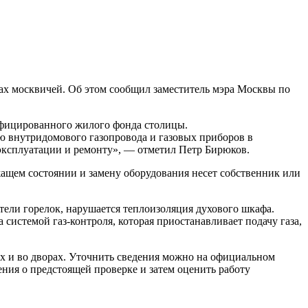
рах москвичей. Об этом сообщил заместитель мэра Москвы по
зифицированного жилого фонда столицы.
ю внутридомового газопровода и газовых приборов в
эксплуатации и ремонту», — отметил Петр Бирюков.
жащем состоянии и замену оборудования несет собственник или
тели горелок, нарушается теплоизоляция духового шкафа.
системой газ-контроля, которая приостанавливает подачу газа,
ах и во дворах. Уточнить сведения можно на официальном
ния о предстоящей проверке и затем оценить работу