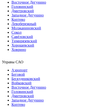
Восточное Дегунино
Головинский
Дмитровский
Западное Дегунино
Коптево
Левобережный
Молжаниновский
Сокол
Савёловский
Тимирязевский
Хорошевский
Ховрино
Управы САО
Аэропорт
Беговой
Бескудниковский
Войковский
Восточное Дегунино
Головинский
Дмитровский
Западное Дегунино
Коптево