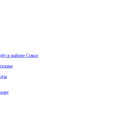
дёт в районе Сокол
Москвы
боты
нову