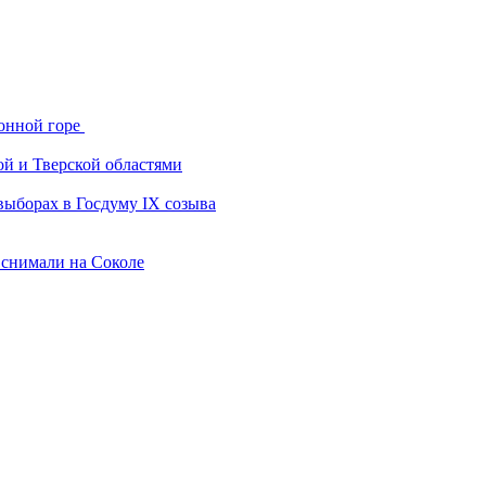
онной горе
ой и Тверской областями
выборах в Госдуму IX созыва
 снимали на Соколе