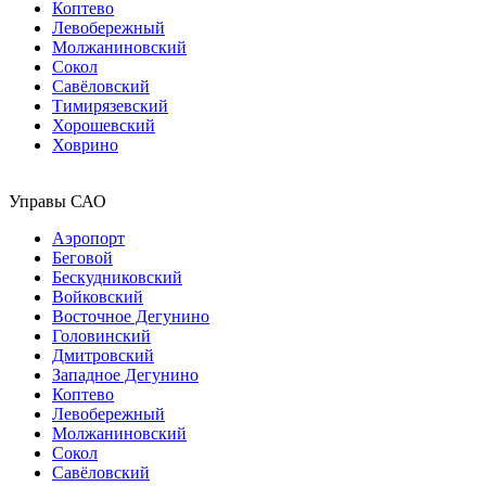
Коптево
Левобережный
Молжаниновский
Сокол
Савёловский
Тимирязевский
Хорошевский
Ховрино
Управы САО
Аэропорт
Беговой
Бескудниковский
Войковский
Восточное Дегунино
Головинский
Дмитровский
Западное Дегунино
Коптево
Левобережный
Молжаниновский
Сокол
Савёловский