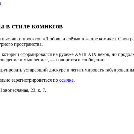
в
ы в стиле комиксов
 выставки проектов «Любовь и слёзы» в жанре комикса. Свои р
рного пространства.
который сформировался на рубеже XVIII-XIX веков, но продолж
поведение и мышление», — говорится в сообщении.
труировать устаревший дискурс и легитимировать табуированные
ельно зарегистрироваться по
ссылке
.
овопесчаная, 23, к. 7.