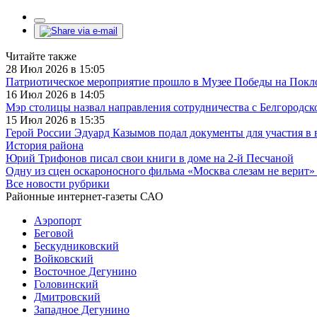
Читайте также
28 Июл 2026 в 15:05
Патриотическое мероприятие прошло в Музее Победы на Покл
16 Июл 2026 в 14:05
Мэр столицы назвал направления сотрудничества с Белгородск
15 Июл 2026 в 15:35
Герой России Эдуард Казымов подал документы для участия в 
История района
Юрий Трифонов писал свои книги в доме на 2-й Песчаной
Одну из сцен оскароносного фильма «Москва слезам не верит»
Все новости рубрики
Районные интернет-газеты САО
Аэропорт
Беговой
Бескудниковский
Войковский
Восточное Дегунино
Головинский
Дмитровский
Западное Дегунино