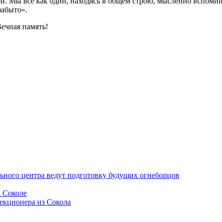
й. Мы все как один, находясь в общем строю, мысленно вспомин
забыто».
ечная память!
ьного центра ведут подготовку будущих огнеборцов
а Соколе
екционера из Сокола