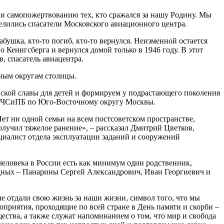
у и самопожертвованию тех, кто сражался за нашу Родину. Мы
делились спасатели Московского авиационного центра.
бушка, кто-то погиб, кто-то вернулся. Неизменной остается
 Кенигсберга и вернулся домой только в 1946 году. В этот
, спасатель авиацентра.
ным округам столицы.
нской славы для детей и формируем у подрастающего поколения
 ГОЧСиПБ по Юго-Восточному округу Москвы.
ет ни одной семьи на всем постсоветском пространстве,
получил тяжелое ранение», – рассказал Дмитрий Цветков,
иалист отдела эксплуатации заданий и сооружений
 человека в России есть как минимум один родственник,
одных – Панарины Сергей Александрович, Иван Георгиевич и
ые отдали свою жизнь за наши жизни, символ того, что мы
оприятия, проходящие по всей стране в День памяти и скорби –
ства, а также служат напоминанием о том, что мир и свобода