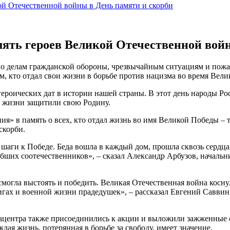
й Отечественной войны в День памяти и скорби
ть героев Великой Отечественной войн
по делам гражданской обороны, чрезвычайным ситуациям и пожа
, кто отдал свои жизни в борьбе против нацизма во время Вел
 героических дат в истории нашей страны. В этот день народы 
й жизни защитили свою Родину.
ия» в память о всех, кто отдал жизнь во имя Великой Победы 
скорби.
е шаги к Победе. Беда вошла в каждый дом, прошла сквозь сердц
бших соотечественников», – сказал Александр Арбузов, началь
а смогла выстоять и победить. Великая Отечественная война косн
вигах и военной жизни прадедушек», – рассказал Евгений Савви
центра также присоединились к акции и выложили зажженные с
ая жизнь, потерянная в борьбе за свободу, имеет значение.