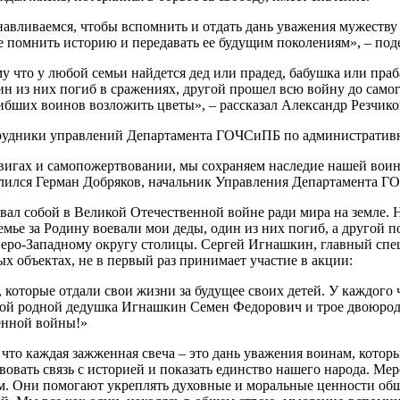
танавливаемся, чтобы вспомнить и отдать дань уважения мужеств
ие помнить историю и передавать ее будущим поколениям», – по
 что у любой семьи найдется дед или прадед, бабушка или праба
н из них погиб в сражениях, другой прошел всю войну до самого
бших воинов возложить цветы», – рассказал Александр Резчиков
трудники управлений Департамента ГОЧСиПБ по административ
двигах и самопожертвовании, мы сохраняем наследие нашей вои
делился Герман Добряков, начальник Управления Департамента
вал собой в Великой Отечественной войне ради мира на земле. Н
емье за Родину воевали мои деды, один из них погиб, а другой 
ро-Западному округу столицы. Сергей Игнашкин, главный спец
 объектах, не в первый раз принимает участие в акции:
, которые отдали свои жизни за будущее своих детей. У каждого
то мой родной дедушка Игнашкин Семен Федорович и трое двоюр
енной войны!»
что каждая зажженная свеча – это дань уважения воинам, котор
вать связь с историей и показать единство нашего народа. Мер
. Они помогают укреплять духовные и моральные ценности обще