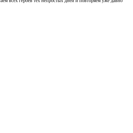
аем всех героев тех непростых дней и повторяем уже давно