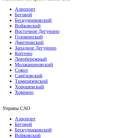
Аэропорт
Беговой
Бескудниковский
Войковский
Восточное Дегунино
Головинский
Дмитровский
Западное Дегунино
Коптево
Левобережный
Молжаниновский
Сокол
Савёловский
Тимирязевский
Хорошевский
Ховрино
Управы САО
Аэропорт
Беговой
Бескудниковский
Войковский