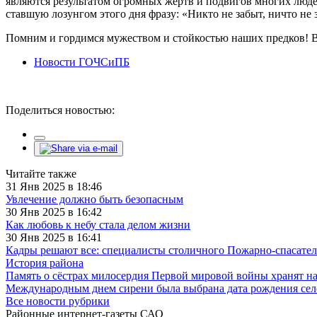
являются результатом огромных жертв и подвигов многих люде
ставшую лозунгом этого дня фразу: «Никто не забыт, ничто не 
Помним и гордимся мужеством и стойкостью наших предков! В
Новости ГОЧСиПБ
Поделиться новостью:
Читайте также
31 Янв 2025 в 18:46
Увлечение должно быть безопасным
30 Янв 2025 в 16:42
Как любовь к небу стала делом жизни
30 Янв 2025 в 16:41
Кадры решают все: специалисты столичного Пожарно-спасател
История района
Память о сёстрах милосердия Первой мировой войны хранят н
Международным днем сирени была выбрана дата рождения сел
Все новости рубрики
Районные интернет-газеты САО