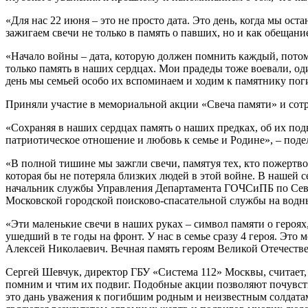
«Для нас 22 июня – это не просто дата. Это день, когда мы ос
зажигаем свечи не только в память о павших, но и как обещан
«Начало войны – дата, которую должен помнить каждый, потому
только память в наших сердцах. Мои прадеды тоже воевали, оди
день мы семьей особо их вспоминаем и ходим к памятнику поги
Приняли участие в мемориальной акции «Свеча памяти» и со
«Сохраняя в наших сердцах память о наших предках, об их по
патриотическое отношение и любовь к семье и Родине», – по
«В полной тишине мы зажгли свечи, памятуя тех, кто пожертво
которая бы не потеряла близких людей в этой войне. В нашей с
начальник службы Управления Департамента ГОЧСиПБ по Севе
Московской городской поисково-спасательной службы на водных
«Эти маленькие свечи в наших руках – символ памяти о героях
ушедший в те годы на фронт. У нас в семье сразу 4 героя. Э
Алексей Николаевич. Вечная память героям Великой Отечеств
Сергей Шевчук, директор ГБУ «Система 112» Москвы, считает, 
помним и чтим их подвиг. Подобные акции позволяют почувство
это дань уважения к погибшим родным и неизвестным солдатам