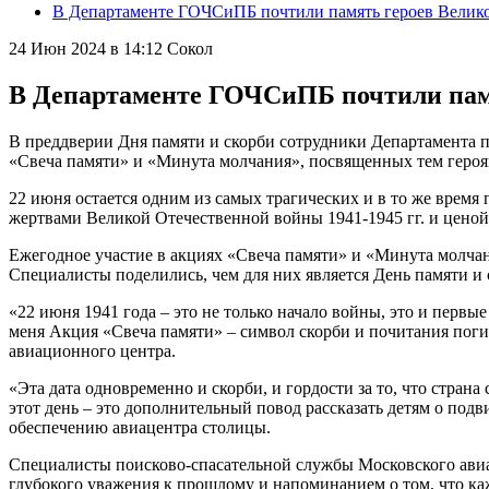
В Департаменте ГОЧСиПБ почтили память героев Велико
24 Июн 2024 в 14:12
Сокол
В Департаменте ГОЧСиПБ почтили памя
В преддверии Дня памяти и скорби сотрудники Департамента 
«Свеча памяти» и «Минута молчания», посвященных тем героям
22 июня остается одним из самых трагических и в то же время
жертвами Великой Отечественной войны 1941-1945 гг. и цено
Ежегодное участие в акциях «Свеча памяти» и «Минута молчан
Специалисты поделились, чем для них является День памяти и 
«22 июня 1941 года – это не только начало войны, это и первы
меня Акция «Свеча памяти» – символ скорби и почитания поги
авиационного центра.
«Эта дата одновременно и скорби, и гордости за то, что стран
этот день – это дополнительный повод рассказать детям о под
обеспечению авиацентра столицы.
Специалисты поисково-спасательной службы Московского авиа
глубокого уважения к прошлому и напоминанием о том, что кажд