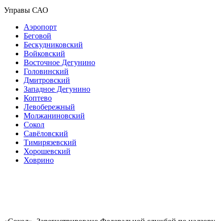
Управы САО
Аэропорт
Беговой
Бескудниковский
Войковский
Восточное Дегунино
Головинский
Дмитровский
Западное Дегунино
Коптево
Левобережный
Молжаниновский
Сокол
Савёловский
Тимирязевский
Хорошевский
Ховрино