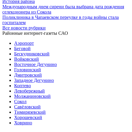
История района
Международным днем сирени была выбрана дата рождения
селекционера из Сокола
Поликлиника в Чапаевском переулке в годы войны стала
госпиталем
Все новости рубрики
Районные интернет-газеты САО
Аэропорт
Беговой
Бескудниковский
Войковский
Восточное Дегунино
Головинский
Дмитровский
Западное Дегунино
Коптево
Левобережный
Молжаниновский
Сокол
Савёловский
Тимирязевский
Хорошевский
Ховрино