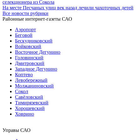
селекционера из Сокола
На месте Песчаных улиц век назад лечили чахоточных детей
Все новости рубрики
Районные интернет-газеты САО
Аэропорт
Беговой
Бескудниковский
Войковский
Восточное Дегунино
Головинский
Дмитровский
Западное Дегунино
Коптево
Левобережный
Молжаниновский
Сокол
Савёловский
Тимирязевский
Хорошевский
Ховрино
Управы САО