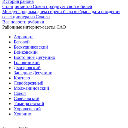
История района
Станция метро Сокол празднует свой юбилей
Международным днем сирени была выбрана дата рождения
селекционера из Сокола
Все новости рубрики
Районные интернет-газеты САО
Аэропорт
Беговой
Бескудниковский
Войковский
Восточное Дегунино
Головинский
Дмитровский
Западное Дегунино
Коптево
Левобережный
Молжаниновский
Сокол
Савёловский
Тимирязевский
Хорошевский
Ховрино