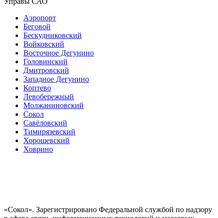
Управы САО
Аэропорт
Беговой
Бескудниковский
Войковский
Восточное Дегунино
Головинский
Дмитровский
Западное Дегунино
Коптево
Левобережный
Молжаниновский
Сокол
Савёловский
Тимирязевский
Хорошевский
Ховрино
«Сокол». Зарегистрировано Федеральной службой по надзору