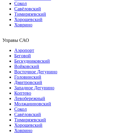
Сокол
Савёловский
Тимирязевский
Хорошевский
Ховрино
Управы САО
Аэропорт
Беговой
Бескудниковский
Войковский
Восточное Дегунино
Головинский
Дмитровский
Западное Дегунино
Коптево
Левобережный
Молжаниновский
Сокол
Савёловский
Тимирязевский
Хорошевский
Ховрино