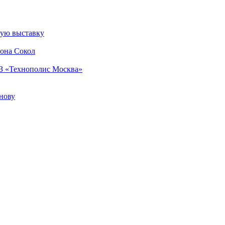
ную выставку
йона Сокол
З «Технополис Москва»
нову