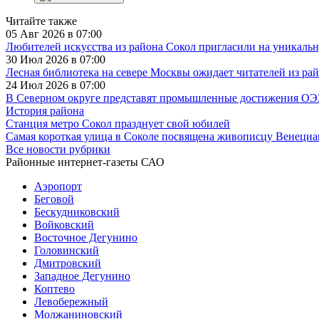
Читайте также
05 Авг 2026 в 07:00
Любителей искусства из района Сокол пригласили на уникаль
30 Июл 2026 в 07:00
Лесная библиотека на севере Москвы ожидает читателей из ра
24 Июл 2026 в 07:00
В Северном округе представят промышленные достижения ОЭ
История района
Станция метро Сокол празднует свой юбилей
Самая короткая улица в Соколе посвящена живописцу Венециа
Все новости рубрики
Районные интернет-газеты САО
Аэропорт
Беговой
Бескудниковский
Войковский
Восточное Дегунино
Головинский
Дмитровский
Западное Дегунино
Коптево
Левобережный
Молжаниновский