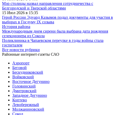
Мэр столицы назвал направления сотрудничества с
Белгородской и Тверской областями
15 Июл 2026 в 15:35
Герой России Эдуард Казымов подал документы для участия в
выборах в Госдуму IX созыва
История района
Международным днем сирени была выбрана дата рождения
селекционера из Сокола
Поликлиника в Чапаевском переулке в годы войны стала
госпиталем
Все новости рубрики
Районные интернет-газеты САО
Аэропорт
Беговой
Бескудниковский
Войковский
Восточное Дегунино
Головинский
Дмитровский
Западное Дегунино
Коптево
Левобережный
Молжаниновский
Сокол