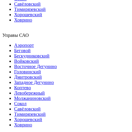
Савёловский
Тимирязевский
Хорошевский
Ховрино
Управы САО
Аэропорт
Беговой
Бескудниковский
Войковский
Восточное Дегунино
Головинский
Дмитровский
Западное Дегунино
Коптево
Левобережный
Молжаниновский
Сокол
Савёловский
Тимирязевский
Хорошевский
Ховрино