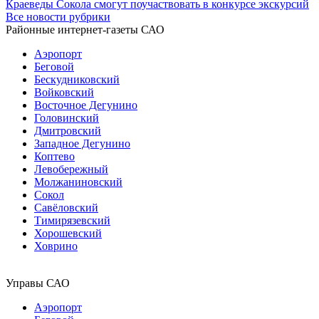
Краеведы Сокола смогут поучаствовать в конкурсе экскурсий
Все новости рубрики
Районные интернет-газеты САО
Аэропорт
Беговой
Бескудниковский
Войковский
Восточное Дегунино
Головинский
Дмитровский
Западное Дегунино
Коптево
Левобережный
Молжаниновский
Сокол
Савёловский
Тимирязевский
Хорошевский
Ховрино
Управы САО
Аэропорт