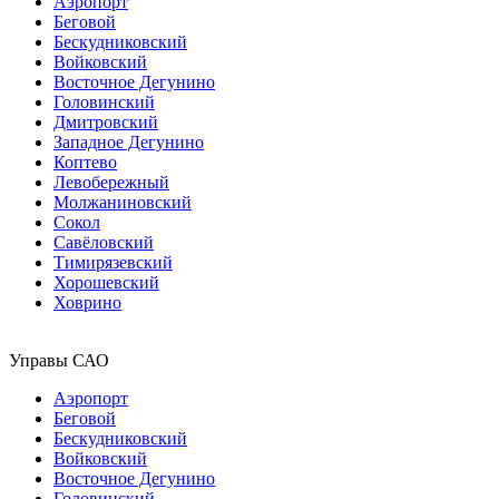
Аэропорт
Беговой
Бескудниковский
Войковский
Восточное Дегунино
Головинский
Дмитровский
Западное Дегунино
Коптево
Левобережный
Молжаниновский
Сокол
Савёловский
Тимирязевский
Хорошевский
Ховрино
Управы САО
Аэропорт
Беговой
Бескудниковский
Войковский
Восточное Дегунино
Головинский