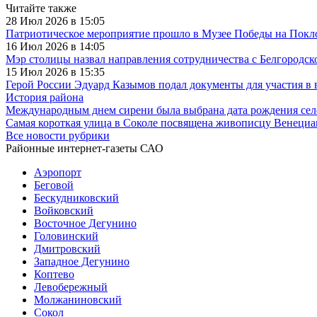
Читайте также
28 Июл 2026 в 15:05
Патриотическое мероприятие прошло в Музее Победы на Покл
16 Июл 2026 в 14:05
Мэр столицы назвал направления сотрудничества с Белгородск
15 Июл 2026 в 15:35
Герой России Эдуард Казымов подал документы для участия в 
История района
Международным днем сирени была выбрана дата рождения сел
Самая короткая улица в Соколе посвящена живописцу Венециа
Все новости рубрики
Районные интернет-газеты САО
Аэропорт
Беговой
Бескудниковский
Войковский
Восточное Дегунино
Головинский
Дмитровский
Западное Дегунино
Коптево
Левобережный
Молжаниновский
Сокол