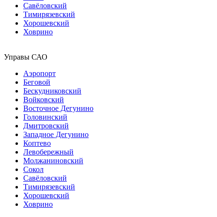
Савёловский
Тимирязевский
Хорошевский
Ховрино
Управы САО
Аэропорт
Беговой
Бескудниковский
Войковский
Восточное Дегунино
Головинский
Дмитровский
Западное Дегунино
Коптево
Левобережный
Молжаниновский
Сокол
Савёловский
Тимирязевский
Хорошевский
Ховрино