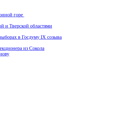
онной горе
ой и Тверской областями
выборах в Госдуму IX созыва
екционера из Сокола
нову