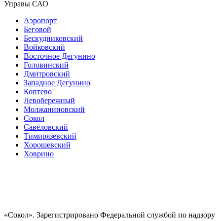
Управы САО
Аэропорт
Беговой
Бескудниковский
Войковский
Восточное Дегунино
Головинский
Дмитровский
Западное Дегунино
Коптево
Левобережный
Молжаниновский
Сокол
Савёловский
Тимирязевский
Хорошевский
Ховрино
«Сокол». Зарегистрировано Федеральной службой по надзору