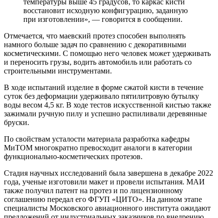
температуры выше 45 градусов, то каркас кисти
восстановит исходную конфигурацию, заданную
при изготовлении», — говорится в сообщении.
Отмечается, что маевский протез способен выполнять
намного больше задач по сравнению с декоративными
косметическими. С помощью него человек может удерживать
и переносить грузы, водить автомобиль или работать со
строительными инструментами.
В ходе испытаний изделие в форме сжатой кисти в течение
суток без деформации удерживало пятилитровую бутылку
воды весом 4,5 кг. В ходе тестов искусственной кистью также
зажимали ручную пилу и успешно распиливали деревянные
бруски.
По свойствам усталости материала разработка кафедры
МиТОМ многократно превосходит аналоги в категории
функционально-косметических протезов.
Стадия научных исследований была завершена в декабре 2022
года, ученые изготовили макет и провели испытания. МАИ
также получил патент на протез и по лицензионному
соглашению передал его ФГУП «ЦИТО». На данном этапе
специалисты Московского авиационного института ожидают
предложений от индустриальных заказчиков по внедрению