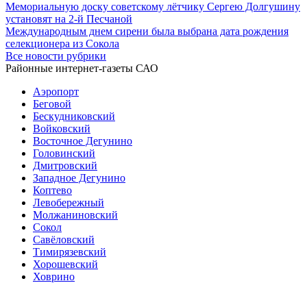
Мемориальную доску советскому лётчику Сергею Долгушину
установят на 2-й Песчаной
Международным днем сирени была выбрана дата рождения
селекционера из Сокола
Все новости рубрики
Районные интернет-газеты САО
Аэропорт
Беговой
Бескудниковский
Войковский
Восточное Дегунино
Головинский
Дмитровский
Западное Дегунино
Коптево
Левобережный
Молжаниновский
Сокол
Савёловский
Тимирязевский
Хорошевский
Ховрино