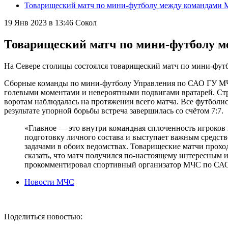
Товарищеский матч по мини-футболу между командами
19 Янв 2023 в 13:46
Сокол
Товарищеский матч по мини-футболу 
На Севере столицы состоялся товарищеский матч по мини-фу
Сборные команды по мини-футболу Управления по САО ГУ МЧС
голевыми моментами и невероятными подвигами вратарей. Стр
воротам наблюдалась на протяжении всего матча. Все футболис
результате упорной борьбы встреча завершилась со счётом 7:7.
«Главное — это внутри командная сплоченность игроков 
подготовку личного состава и выступает важным средст
задачами в обоих ведомствах. Товарищеские матчи проход
сказать, что матч получился по-настоящему интересным
прокомментировал спортивный организатор МЧС по С
Новости МЧС
Поделиться новостью: