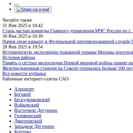
Читайте также
31 Янв 2025 в 18:42
Стань частью команды Главного управления МЧС России по г.
30 Янв 2025 в 16:39
Начни свою карьеру в Федеральной противопожарной службе
28 Янв 2025 в 19:54
Историческую экспозицию пожарной охраны Москвы посетили 
История района
Память о сёстрах милосердия Первой мировой войны хранят н
Железнодорожная станция на Соколе открылась больше 100 лет
Все новости рубрики
Районные интернет-газеты САО
Аэропорт
Беговой
Бескудниковский
Войковский
Восточное Дегунино
Головинский
Дмитровский
Западное Дегунино
Коптево