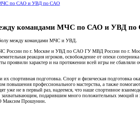
 МЧС по САО и УВД по САО
между командами МЧС по САО и УВД по
тболу между командами МЧС и УВД.
 России по г. Москве и УВД по САО ГУ МВД России по г. Мос
емительная реакция игроков, освобождение от опеки соперник
ты проявили характер и на протяжении всей игры не сбавляли о
и их спортивная подготовка. Спорт и физическая подготовка о
вом повышения профессионального мастерства, а также помога
ят уже не в первый раз, надеемся, что наше спортивное взаимод
 и захватывающим, подарившим много положительных эмоций и 
АО Максим Прошунин.