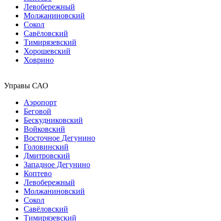
Левобережный
Молжаниновский
Сокол
Савёловский
Тимирязевский
Хорошевский
Ховрино
Управы САО
Аэропорт
Беговой
Бескудниковский
Войковский
Восточное Дегунино
Головинский
Дмитровский
Западное Дегунино
Коптево
Левобережный
Молжаниновский
Сокол
Савёловский
Тимирязевский