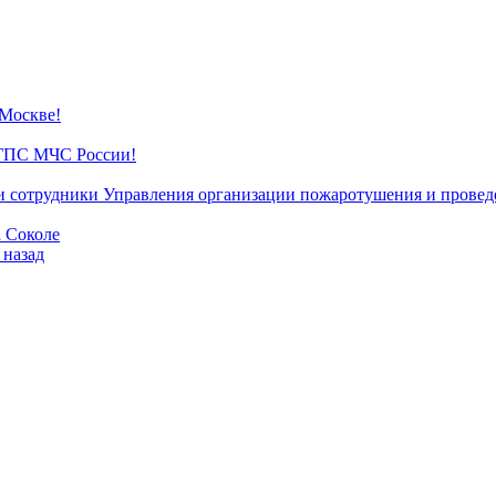
 Москве!
 ГПС МЧС России!
сотрудники Управления организации пожаротушения и проведе
а Соколе
 назад