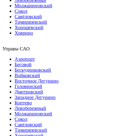
Левобережный
Молжаниновский
Сокол
Савёловский
Тимирязевский
Хорошевский
Ховрино
Управы САО
Аэропорт
Беговой
Бескудниковский
Войковский
Восточное Дегунино
Головинский
Дмитровский
Западное Дегунино
Коптево
Левобережный
Молжаниновский
Сокол
Савёловский
Тимирязевский
Хорошевский