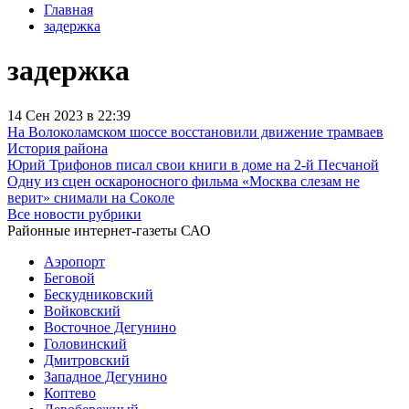
Главная
задержка
задержка
14 Сен 2023 в 22:39
На Волоколамском шоссе восстановили движение трамваев
История района
Юрий Трифонов писал свои книги в доме на 2-й Песчаной
Одну из сцен оскароносного фильма «Москва слезам не
верит» снимали на Соколе
Все новости рубрики
Районные интернет-газеты САО
Аэропорт
Беговой
Бескудниковский
Войковский
Восточное Дегунино
Головинский
Дмитровский
Западное Дегунино
Коптево