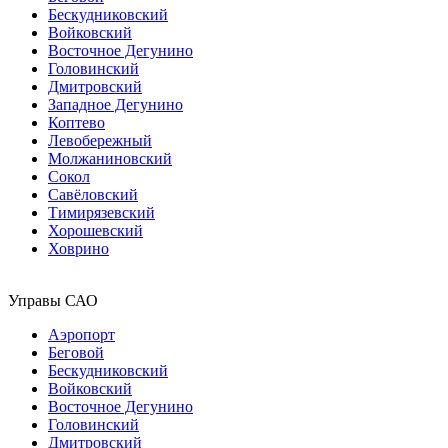
Бескудниковский
Войковский
Восточное Дегунино
Головинский
Дмитровский
Западное Дегунино
Коптево
Левобережный
Молжаниновский
Сокол
Савёловский
Тимирязевский
Хорошевский
Ховрино
Управы САО
Аэропорт
Беговой
Бескудниковский
Войковский
Восточное Дегунино
Головинский
Дмитровский