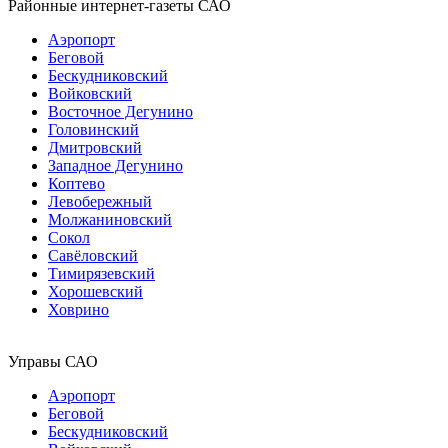
Районные интернет-газеты САО
Аэропорт
Беговой
Бескудниковский
Войковский
Восточное Дегунино
Головинский
Дмитровский
Западное Дегунино
Коптево
Левобережный
Молжаниновский
Сокол
Савёловский
Тимирязевский
Хорошевский
Ховрино
Управы САО
Аэропорт
Беговой
Бескудниковский