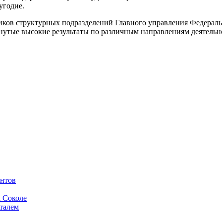
угодие.
иков структурных подразделений Главного управления Федераль
нутые высокие результаты по различным направлениям деятельн
ентов
а Соколе
италем