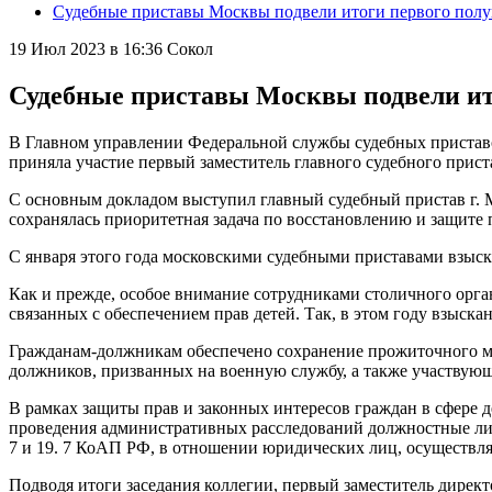
Судебные приставы Москвы подвели итоги первого полу
19 Июл 2023 в 16:36
Сокол
Судебные приставы Москвы подвели ит
В Главном управлении Федеральной службы судебных приставов 
приняла участие первый заместитель главного судебного прис
С основным докладом выступил главный судебный пристав г. 
сохранялась приоритетная задача по восстановлению и защите 
С января этого года московскими судебными приставами взыска
Как и прежде, особое внимание сотрудниками столичного орг
связанных с обеспечением прав детей. Так, в этом году взыска
Гражданам-должникам обеспечено сохранение прожиточного ми
должников, призванных на военную службу, а также участвую
В рамках защиты прав и законных интересов граждан в сфере д
проведения административных расследований должностные лица
7 и 19. 7 КоАП РФ, в отношении юридических лиц, осуществл
Подводя итоги заседания коллегии, первый заместитель дире