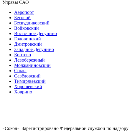
Управы САО
Аэропорт
Беговой
Бескудниковский
Войковский
Восточное Дегунино
Головинский
Дмитровский
Западное Дегунино
Коптево
Левобережный
Молжаниновский
Сокол
Савёловский
Тимирязевский
Хорошевский
Ховрино
«Сокол». Зарегистрировано Федеральной службой по надзору