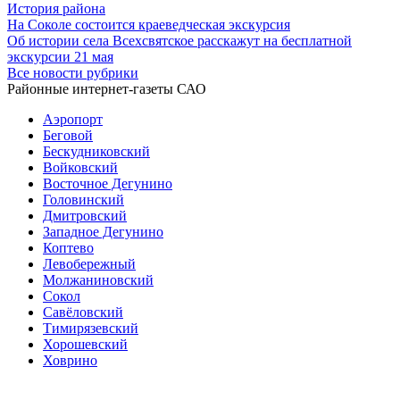
История района
На Соколе состоится краеведческая экскурсия
Об истории села Всехсвятское расскажут на бесплатной
экскурсии 21 мая
Все новости рубрики
Районные интернет-газеты САО
Аэропорт
Беговой
Бескудниковский
Войковский
Восточное Дегунино
Головинский
Дмитровский
Западное Дегунино
Коптево
Левобережный
Молжаниновский
Сокол
Савёловский
Тимирязевский
Хорошевский
Ховрино