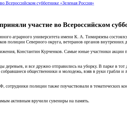
во Всероссийском субботнике «Зеленая Россия»
приняли участие во Всероссийском субб
ного аграрного университета имени К. А. Тимирязева состоялс
ков полиции Северного округа, ветеранов органов внутренних де
ижения, Константин Курченков. Самые юные участники акции п
 деревьев, и все дружно отправились на уборку. В парке в тот 
собравшиеся общественники и молодежь, взяв в руки грабли и л
, сотрудники полиции также поучаствовали в тематических кон
 самым активным вручили сувениры на память.