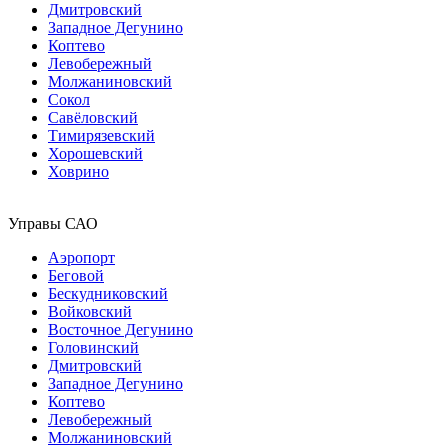
Дмитровский
Западное Дегунино
Коптево
Левобережный
Молжаниновский
Сокол
Савёловский
Тимирязевский
Хорошевский
Ховрино
Управы САО
Аэропорт
Беговой
Бескудниковский
Войковский
Восточное Дегунино
Головинский
Дмитровский
Западное Дегунино
Коптево
Левобережный
Молжаниновский