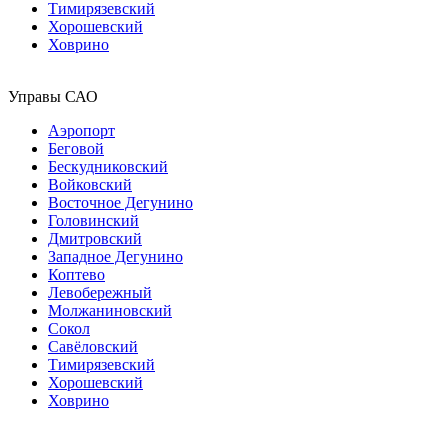
Тимирязевский
Хорошевский
Ховрино
Управы САО
Аэропорт
Беговой
Бескудниковский
Войковский
Восточное Дегунино
Головинский
Дмитровский
Западное Дегунино
Коптево
Левобережный
Молжаниновский
Сокол
Савёловский
Тимирязевский
Хорошевский
Ховрино