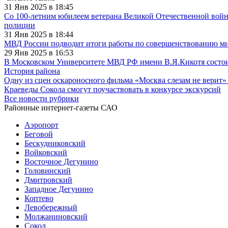
31 Янв 2025 в 18:45
Со 100-летним юбилеем ветерана Великой Отечественной войн
полиции
31 Янв 2025 в 18:44
МВД России подводит итоги работы по совершенствованию миг
29 Янв 2025 в 16:53
В Московском Университете МВД РФ имени В.Я.Кикотя состои
История района
Одну из сцен оскароносного фильма «Москва слезам не верит»
Краеведы Сокола смогут поучаствовать в конкурсе экскурсий
Все новости рубрики
Районные интернет-газеты САО
Аэропорт
Беговой
Бескудниковский
Войковский
Восточное Дегунино
Головинский
Дмитровский
Западное Дегунино
Коптево
Левобережный
Молжаниновский
Сокол