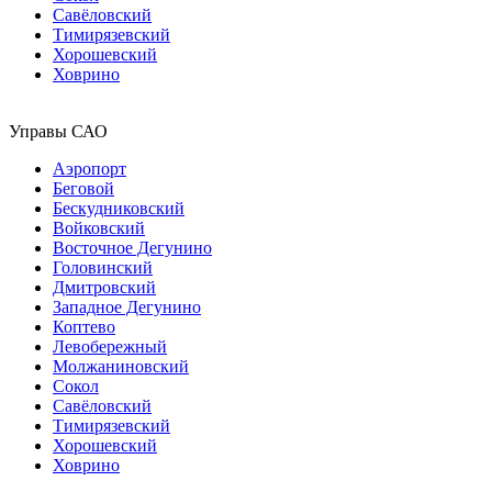
Савёловский
Тимирязевский
Хорошевский
Ховрино
Управы САО
Аэропорт
Беговой
Бескудниковский
Войковский
Восточное Дегунино
Головинский
Дмитровский
Западное Дегунино
Коптево
Левобережный
Молжаниновский
Сокол
Савёловский
Тимирязевский
Хорошевский
Ховрино