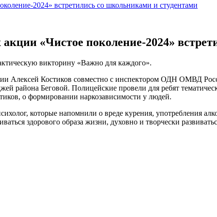
коление-2024» встретились со школьниками и студентами
акции «Чистое поколение-2024» встрет
актическую викторину «Важно для каждого».
ции Алексей Костиков совместно с инспектором ОДН ОМВД Рос
джей района Беговой. Полицейские провели для ребят тематиче
отиков, о формировании наркозависимости у людей.
психолог, которые напомнили о вреде курения, употребления алк
ваться здорового образа жизни, духовно и творчески развиватьс