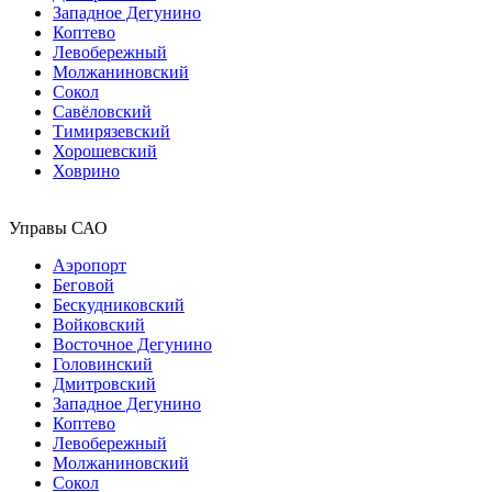
Западное Дегунино
Коптево
Левобережный
Молжаниновский
Сокол
Савёловский
Тимирязевский
Хорошевский
Ховрино
Управы САО
Аэропорт
Беговой
Бескудниковский
Войковский
Восточное Дегунино
Головинский
Дмитровский
Западное Дегунино
Коптево
Левобережный
Молжаниновский
Сокол