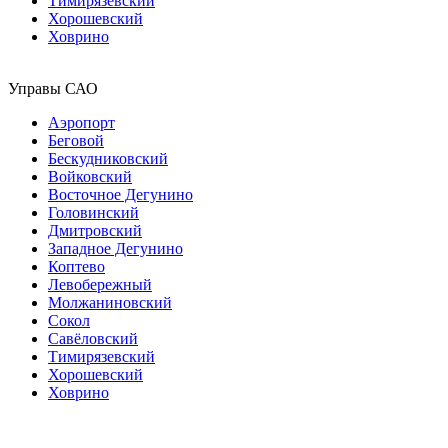
Тимирязевский
Хорошевский
Ховрино
Управы САО
Аэропорт
Беговой
Бескудниковский
Войковский
Восточное Дегунино
Головинский
Дмитровский
Западное Дегунино
Коптево
Левобережный
Молжаниновский
Сокол
Савёловский
Тимирязевский
Хорошевский
Ховрино