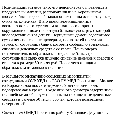
Полицейским установлено, что пенсионерка отправилась в
продуктовый магазин, расположенный на Коровинском
шоссе. Зайдя в торговый павильон, женщина оставила у входа
сумку на колесиках. В это время злоумышленница
воспользовалась отсутствием внимания со стороны
окружающих и похитила оттуда банковскую карту, с которой
впоследствии сняла деньги. Вернувшись домой, содержимое
сумки пенсионерка не проверила, но позже ей поступил
звонок от сотрудника банка, который сообщил о возможном
списании денежных средств с ее карты. Пенсионерка
незамедлительно обратилась в отделение банка, где
сотрудниками было обнаружено списание денежных средств с
ее счета в размере 50 тысяч руб. После чего женщина
обратилась за помощью в полицию.
В результате оперативно-розыскных мероприятий
сотрудниками ОУР УВД по САО ГУ МВД России по г. Москве
на Коровинском шоссе задержана 39-летняя женщина,
подозреваемая в краже. В ходе личного досмотра задержанной
полицейскими обнаружены и изъяты похищенные денежные
средства в размере 50 тысяч рублей, которые возвращены
потерпевшей.
Следствием ОМВД России по району Западное Дегунино г.