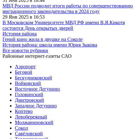
31 Янв 2025 в 18:44
МВД России подводит итоги работы по совершенствованию
миграционного законодательства в 2024 году
29 Янв 2025 в 16:53
В Московском Университете МВД РФ имени В.Я.Кикотя
состоится День открытых дверей
История района
Гений кино жила в двушке на Соколе
История района: школа имени Юрия Зыкова
Все новости рубрики
Районные интернет-газеты САО
Аэропорт
Беговой
Бескудниковский
Войковский
Восточное Дегунино
Головинский
Дмитровский
Западное Дегунино
Коптево
Левобережный
Молжаниновский
Сокол
Савёловский