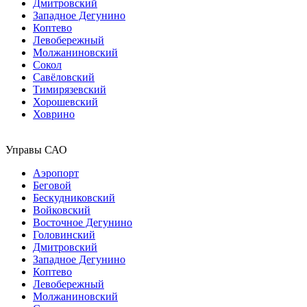
Дмитровский
Западное Дегунино
Коптево
Левобережный
Молжаниновский
Сокол
Савёловский
Тимирязевский
Хорошевский
Ховрино
Управы САО
Аэропорт
Беговой
Бескудниковский
Войковский
Восточное Дегунино
Головинский
Дмитровский
Западное Дегунино
Коптево
Левобережный
Молжаниновский