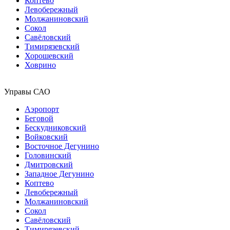
Коптево
Левобережный
Молжаниновский
Сокол
Савёловский
Тимирязевский
Хорошевский
Ховрино
Управы САО
Аэропорт
Беговой
Бескудниковский
Войковский
Восточное Дегунино
Головинский
Дмитровский
Западное Дегунино
Коптево
Левобережный
Молжаниновский
Сокол
Савёловский
Тимирязевский