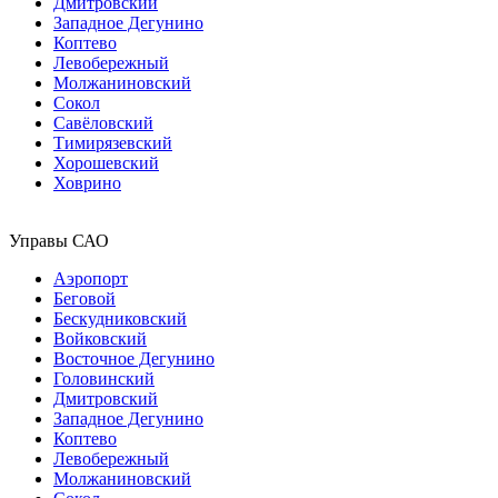
Дмитровский
Западное Дегунино
Коптево
Левобережный
Молжаниновский
Сокол
Савёловский
Тимирязевский
Хорошевский
Ховрино
Управы САО
Аэропорт
Беговой
Бескудниковский
Войковский
Восточное Дегунино
Головинский
Дмитровский
Западное Дегунино
Коптево
Левобережный
Молжаниновский